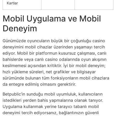
Kartlar
Mobil Uygulama ve Mobil
Deneyim
Günümüzde oyuncuların büyük bir çoğunluğu casino
deneyimini mobil cihazlar üzerinden yaşamayı tercih
ediyor. Mobil bir platformun kusursuz çalışması, canlı
bahislerde veya canlı casino odalarında oyun akışının
kesilmemesi açısından kritiktir. İyi bir mobil deneyim;
hızlı yükleme süreleri, net grafikler ve bilgisayar
sürümünde bulunan tüm fonksiyonların mobil cihazlara
da entegre edilmiş olmasını gerektirir.
Betpublic’in sunduğu mobil uyumluluk, kullanıcıların
istedikleri yerden bahis yapmalarına olanak tanıyor.
Uygulama kullanmak yerine tarayıcı tabanlı mobil
deneyimi tercih ediyorsanız, bağlantınızın güvenli