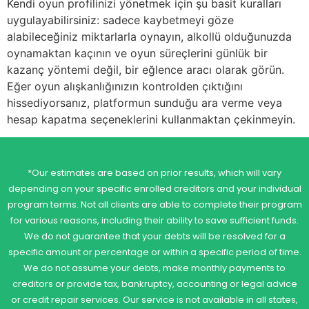
Kendi oyun profilinizi yönetmek için şu basit kuralları
uygulayabilirsiniz: sadece kaybetmeyi göze
alabileceğiniz miktarlarla oynayın, alkollü olduğunuzda
oynamaktan kaçının ve oyun süreçlerini günlük bir
kazanç yöntemi değil, bir eğlence aracı olarak görün.
Eğer oyun alışkanlığınızın kontrolden çıktığını
hissediyorsanız, platformun sunduğu ara verme veya
hesap kapatma seçeneklerini kullanmaktan çekinmeyin.
*Our estimates are based on prior results, which will vary
depending on your specific enrolled creditors and your individual
program terms. Not all clients are able to complete their program
for various reasons, including their ability to save sufficient funds.
We do not guarantee that your debts will be resolved for a
specific amount or percentage or within a specific period of time.
We do not assume your debts, make monthly payments to
creditors or provide tax, bankruptcy, accounting or legal advice
or credit repair services. Our service is not available in all states,