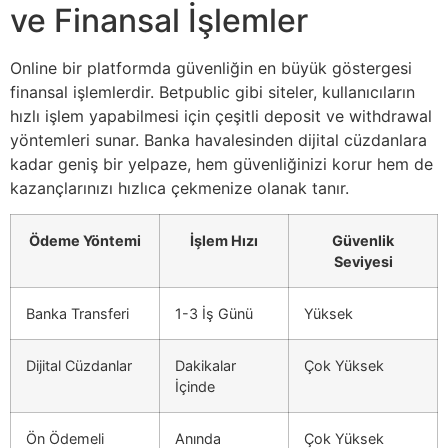
ve Finansal İşlemler
Online bir platformda güvenliğin en büyük göstergesi
finansal işlemlerdir. Betpublic gibi siteler, kullanıcıların
hızlı işlem yapabilmesi için çeşitli deposit ve withdrawal
yöntemleri sunar. Banka havalesinden dijital cüzdanlara
kadar geniş bir yelpaze, hem güvenliğinizi korur hem de
kazançlarınızı hızlıca çekmenize olanak tanır.
Ödeme Yöntemi
İşlem Hızı
Güvenlik
Seviyesi
Banka Transferi
1-3 İş Günü
Yüksek
Dijital Cüzdanlar
Dakikalar
Çok Yüksek
İçinde
Ön Ödemeli
Anında
Çok Yüksek