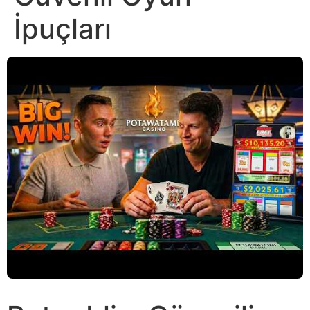
İpuçları