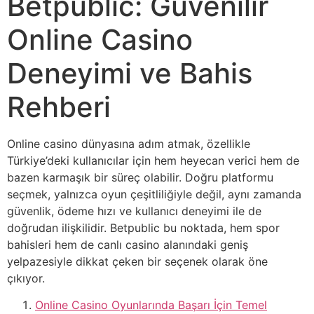
Betpublic: Güvenilir
Online Casino
Deneyimi ve Bahis
Rehberi
Online casino dünyasına adım atmak, özellikle
Türkiye’deki kullanıcılar için hem heyecan verici hem de
bazen karmaşık bir süreç olabilir. Doğru platformu
seçmek, yalnızca oyun çeşitliliğiyle değil, aynı zamanda
güvenlik, ödeme hızı ve kullanıcı deneyimi ile de
doğrudan ilişkilidir. Betpublic bu noktada, hem spor
bahisleri hem de canlı casino alanındaki geniş
yelpazesiyle dikkat çeken bir seçenek olarak öne
çıkıyor.
Online Casino Oyunlarında Başarı İçin Temel