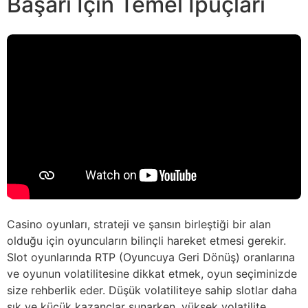
Başarı İçin Temel İpuçları
Casino oyunları, strateji ve şansın birleştiği bir alan
olduğu için oyuncuların bilinçli hareket etmesi gerekir.
Slot oyunlarında RTP (Oyuncuya Geri Dönüş) oranlarına
ve oyunun volatilitesine dikkat etmek, oyun seçiminizde
size rehberlik eder. Düşük volatiliteye sahip slotlar daha
sık ve küçük kazançlar sunarken, yüksek volatilite