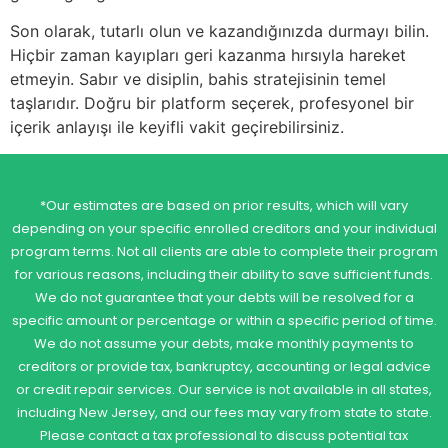
Son olarak, tutarlı olun ve kazandığınızda durmayı bilin.
Hiçbir zaman kayıpları geri kazanma hırsıyla hareket
etmeyin. Sabır ve disiplin, bahis stratejisinin temel
taşlarıdır. Doğru bir platform seçerek, profesyonel bir
içerik anlayışı ile keyifli vakit geçirebilirsiniz.
*Our estimates are based on prior results, which will vary
depending on your specific enrolled creditors and your individual
program terms. Not all clients are able to complete their program
for various reasons, including their ability to save sufficient funds.
We do not guarantee that your debts will be resolved for a
specific amount or percentage or within a specific period of time.
We do not assume your debts, make monthly payments to
creditors or provide tax, bankruptcy, accounting or legal advice
or credit repair services. Our service is not available in all states,
including New Jersey, and our fees may vary from state to state.
Please contact a tax professional to discuss potential tax