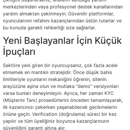
merkezlerinden veya profesyonel destek kanallarından
yardım almaktan çekinmeyin. Güvenilir platformlar,
oyuncularının refahını kazançlarından üstün tutarlar ve
bu konuda gerekli rehberliği size sağlarlar.
Yeni Başlayanlar İçin Küçük
İpuçları
Sektöre yeni giren bir oyuncuysanız, çok fazla acele
etmemek en mantıklı stratejidir. Önce düşük bahis
limitleriyle oyunların mekaniğini öğrenin, sitenin
arayüzüne aşina olun ve mutlaka “demo” versiyonları
varsa bunları deneyimleyin. Ayrıca, her zaman KYC
(Müşterini Tanı) prosedürlerini önceden tamamlayarak,
ilk kazancınızı çekerken yaşanabilecek gecikmelerin
önüne geçin. Verification (doğrulama) süreci bir kez
yapılır ve tüm üyeliğiniz boyunca kazançlarınızın
güvenliğini garanti altına alır.