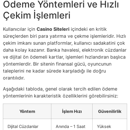
Ödeme Yöntemleri ve Hızlı
Çekim İşlemleri
Kullanıcılar için
Casino Siteleri
içindeki en kritik
süreçlerden biri para yatırma ve çekme işlemleridir. Hızlı
çekim imkanı sunan platformlar, kullanıcı sadakatini çok
daha kolay kazanır. Banka havalesi, elektronik cüzdanlar
ve dijital ön ödemeli kartlar, işlemleri hızlandıran başlıca
yöntemlerdir. Bir sitenin finansal gücü, oyuncunun
taleplerini ne kadar sürede karşıladığı ile doğru
orantılıdır.
Aşağıdaki tabloda, genel olarak tercih edilen ödeme
yöntemlerinin karakteristik özelliklerini görebilirsiniz:
Yöntem
İşlem Hızı
Güvenilirlik
Dijital Cüzdanlar
Anında – 1 Saat
Yüksek