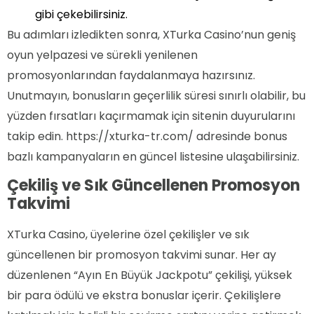
gibi çekebilirsiniz.
Bu adımları izledikten sonra, XTurka Casino’nun geniş
oyun yelpazesi ve sürekli yenilenen
promosyonlarından faydalanmaya hazırsınız.
Unutmayın, bonusların geçerlilik süresi sınırlı olabilir, bu
yüzden fırsatları kaçırmamak için sitenin duyurularını
takip edin. https://xturka-tr.com/ adresinde bonus
bazlı kampanyaların en güncel listesine ulaşabilirsiniz.
Çekiliş ve Sık Güncellenen Promosyon
Takvimi
XTurka Casino, üyelerine özel çekilişler ve sık
güncellenen bir promosyon takvimi sunar. Her ay
düzenlenen “Ayın En Büyük Jackpotu” çekilişi, yüksek
bir para ödülü ve ekstra bonuslar içerir. Çekilişlere