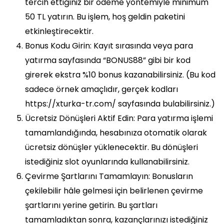
tercih ettiğiniz bir ödeme yöntemiyle minimum
50 TL yatırın. Bu işlem, hoş geldin paketini
etkinleştirecektir.
Bonus Kodu Girin: Kayıt sırasında veya para
yatırma sayfasında “BONUS88” gibi bir kod
girerek ekstra %10 bonus kazanabilirsiniz. (Bu kod
sadece örnek amaçlıdır, gerçek kodları
https://xturka-tr.com/ sayfasında bulabilirsiniz.)
Ücretsiz Dönüşleri Aktif Edin: Para yatırma işlemi
tamamlandığında, hesabınıza otomatik olarak
ücretsiz dönüşler yüklenecektir. Bu dönüşleri
istediğiniz slot oyunlarında kullanabilirsiniz.
Çevirme Şartlarını Tamamlayın: Bonusların
çekilebilir hâle gelmesi için belirlenen çevirme
şartlarını yerine getirin. Bu şartları
tamamladıktan sonra, kazançlarınızı istediğiniz