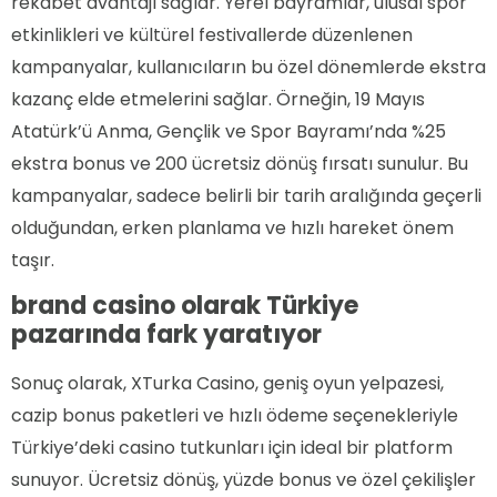
rekabet avantajı sağlar. Yerel bayramlar, ulusal spor
etkinlikleri ve kültürel festivallerde düzenlenen
kampanyalar, kullanıcıların bu özel dönemlerde ekstra
kazanç elde etmelerini sağlar. Örneğin, 19 Mayıs
Atatürk’ü Anma, Gençlik ve Spor Bayramı’nda %25
ekstra bonus ve 200 ücretsiz dönüş fırsatı sunulur. Bu
kampanyalar, sadece belirli bir tarih aralığında geçerli
olduğundan, erken planlama ve hızlı hareket önem
taşır.
brand casino olarak Türkiye
pazarında fark yaratıyor
Sonuç olarak, XTurka Casino, geniş oyun yelpazesi,
cazip bonus paketleri ve hızlı ödeme seçenekleriyle
Türkiye’deki casino tutkunları için ideal bir platform
sunuyor. Ücretsiz dönüş, yüzde bonus ve özel çekilişler